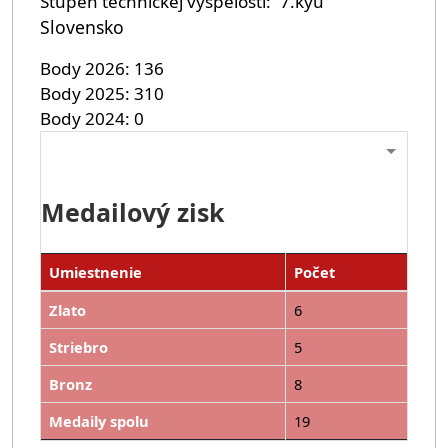
Stupeň technickej vyspelosti
7.kyu
Slovensko
Body 2026
136
Body 2025
310
Body 2024
0
Medailový zisk
Umiestnenie
Počet
Zlato
6
Striebro
5
Bronz
8
Medaily spolu
19