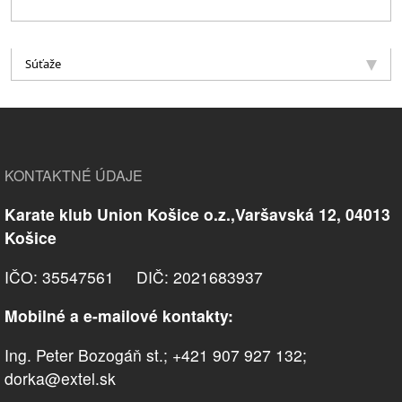
Súťaže
KONTAKTNÉ ÚDAJE
Karate klub Union Košice o.z.,Varšavská 12, 04013
Košice
IČO: 35547561 DIČ: 2021683937
Mobilné a e-mailové kontakty:
Ing. Peter Bozogáň st.; +421 907 927 132;
dorka@extel.sk