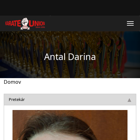
Skočiť na hlavný obsah
Antal Darina
Domov
Pretekár
Obrázok