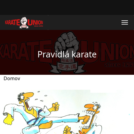
Skočiť na hlavný obsah
Pravidlá karate
Domov