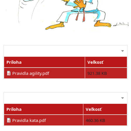
Príloha
Veľkosť
Pravidla agility.pdf
921.38 KB
Príloha
Veľkosť
Pravidla kata.pdf
460.36 KB