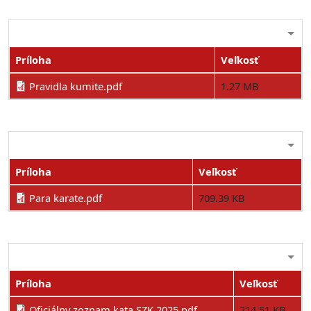
Príloha
Veľkosť
Pravidla kumite.pdf
1.27 MB
Príloha
Veľkosť
Para karate.pdf
709.39 KB
Príloha
Veľkosť
Oficiálny zoznam kata SZK 2025.pdf
214.51 KB