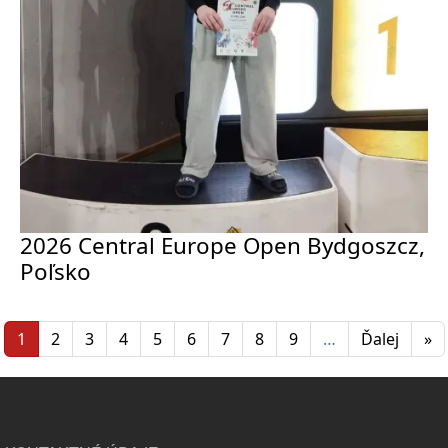
2026 Central Europe Open Bydgoszcz,
Poľsko
Stránkovanie
Ďalšia
Po
1
2
3
4
5
6
7
8
9
…
Ďalej
»