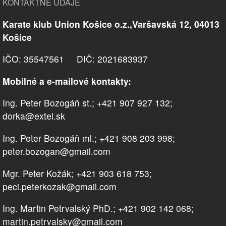
KONTAKTNÉ ÚDAJE
Karate klub Union Košice o.z.,Varšavská 12, 04013
Košice
IČO: 35547561 DIČ: 2021683937
Mobilné a e-mailové kontakty:
Ing. Peter Bozogáň st.; +421 907 927 132;
dorka@extel.sk
Ing. Peter Bozogáň ml.; +421 908 203 998;
peter.bozogan@gmail.com
Mgr. Peter Kožák; +421 903 618 753;
peci.peterkozak@gmail.com
Ing. Martin Petrvalský PhD.; +421 902 142 068;
martin.petrvalsky@gmail.com