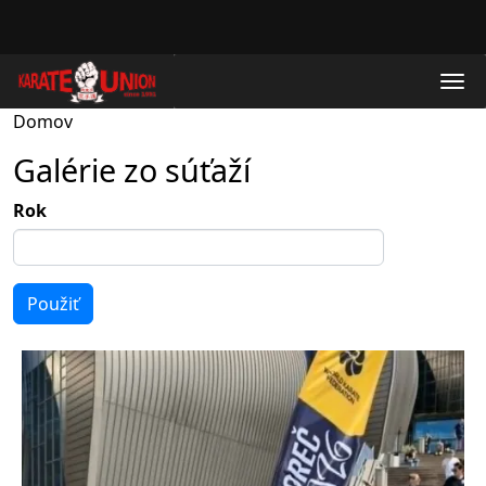
Skočiť na hlavný obsah
Domov
Galérie zo súťaží
Rok
Použiť