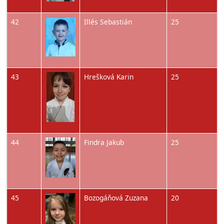
Obrázok
42
Illés Sebastián
25
Obrázok
43
Hrešková Karin
25
Obrázok
44
Findra Jakub
25
Obrázok
45
Bozogáňová Zuzana
20