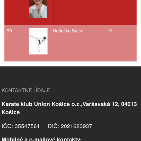
Obrázok
50
Hodoško Dávid
10
KONTAKTNÉ ÚDAJE
Karate klub Union Košice o.z.,Varšavská 12, 04013
Košice
IČO: 35547561 DIČ: 2021683937
Mobilné a e-mailové kontakty: