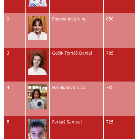
Obrázok
2
Pasnišinová Nina
850
Obrázok
3
Gočik Tomáš Daniel
785
Obrázok
4
Harakaľová Nicol
785
Obrázok
5
Farkaš Samuel
725