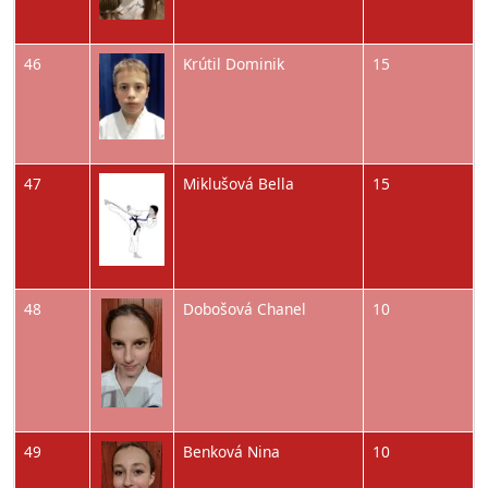
Obrázok
46
Krútil Dominik
15
Obrázok
47
Miklušová Bella
15
Obrázok
48
Dobošová Chanel
10
Obrázok
49
Benková Nina
10