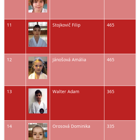
Obrázok
11
Stojkovič Filip
465
Obrázok
12
Jánošová Amália
465
Obrázok
13
Walter Adam
365
Obrázok
14
Orosová Dominika
335