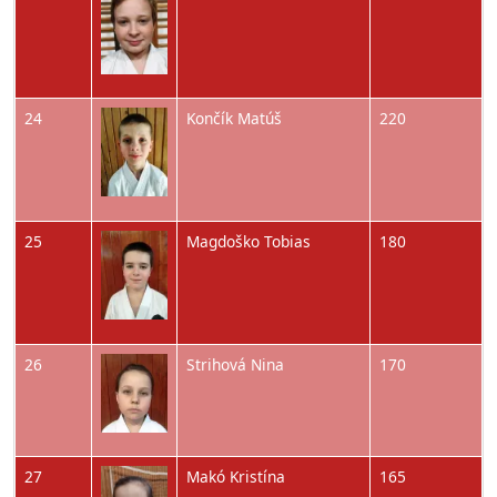
Obrázok
24
Končík Matúš
220
Obrázok
25
Magdoško Tobias
180
Obrázok
26
Strihová Nina
170
Obrázok
27
Makó Kristína
165