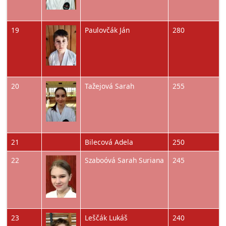
Obrázok
19
Paulovčák Ján
280
Obrázok
20
Tažejová Sarah
255
21
Bilecová Adela
250
Obrázok
22
Szaboóvá Sarah Suriana
245
Obrázok
23
Leščák Lukáš
240