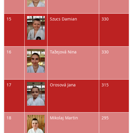
Obrázok
15
Szucs Damian
330
Obrázok
16
Tažejová Nina
330
Obrázok
17
Orosová Jana
315
Obrázok
18
Mikolaj Martin
295