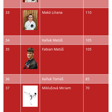
Obrázok
33
Makó Liliana
110
34
Kaňuk Matúš
105
Obrázok
35
Fabian Matúš
105
36
Kaňuk Tomáš
85
Obrázok
37
Miklušová Miriam
70