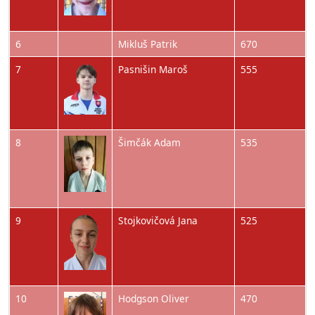
6
Mikluš Patrik
670
Obrázok
7
Pasnišin Maroš
555
Obrázok
8
Šimčák Adam
535
Obrázok
9
Stojkovičová Jana
525
Obrázok
10
Hodgson Oliver
470