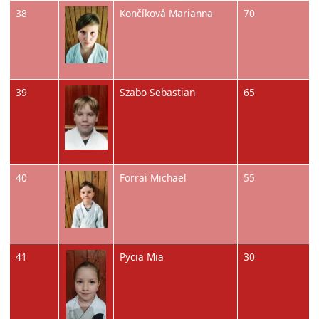
Obrázok
38
Končíková Marianna
70
Obrázok
39
Szabo Sebastian
65
Obrázok
40
Forrai Michael
55
Obrázok
41
Pycia Mia
30