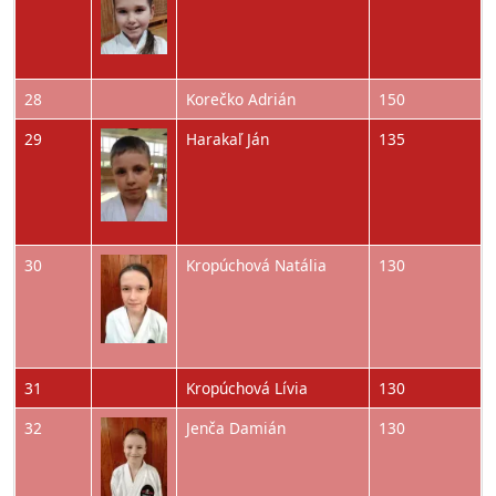
28
Korečko Adrián
150
Obrázok
29
Harakaľ Ján
135
Obrázok
30
Kropúchová Natália
130
31
Kropúchová Lívia
130
Obrázok
32
Jenča Damián
130