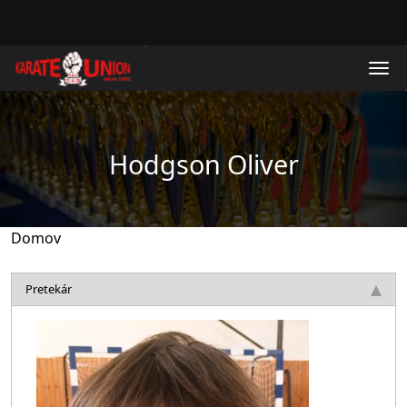
Skočiť na hlavný obsah
Hodgson Oliver
Domov
Pretekár
Obrázok