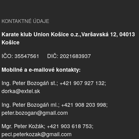
KONTAKTNÉ ÚDAJE
Karate klub Union Košice o.z.,Varšavská 12, 04013
Košice
IČO: 35547561 DIČ: 2021683937
Mobilné a e-mailové kontakty:
Ing. Peter Bozogáň st.; +421 907 927 132;
dorka@extel.sk
Ing. Peter Bozogáň ml.; +421 908 203 998;
peter.bozogan@gmail.com
Mgr. Peter Kožák; +421 903 618 753;
peci.peterkozak@gmail.com