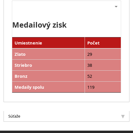
Medailový zisk
Umiestnenie
Počet
Zlato
29
Striebro
38
Bronz
52
Medaily spolu
119
Súťaže