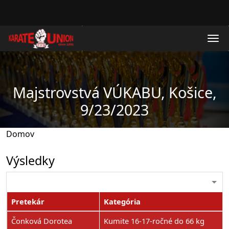
Skočiť na hlavný obsah
Majstrovstvá VÚKABU, Košice,
9/23/2023
Domov
Výsledky
Pretekár
Kategória
Čonková Dorotea
Kumite 16-17-ročné do 66 kg