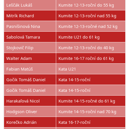
Leščák Lukáš
Kumite 12-13-roční do 55 kg
Mitrík Richard
Kumite 12-13-roční nad 55 kg
Pasnišinová Nina
Kumite 12-13-ročné nad 52 kg
Sabolová Tamara
Kumite U21 do 61 kg
Stojkovič Filip
Kumite 12-13-roční do 40 kg
Walter Adam
Kumite 16-17 roční do 61 kg
Fabian Matúš
Kata U21
Gočik Tomáš Daniel
Kata 14-15-roční
Gočik Tomáš Daniel
Kata 14-15-roční
Harakaľová Nicol
Kumite 14-15-ročné do 61 kg
Hodgson Oliver
Kumite 14-15-roční nad 70 kg
Korečko Adrián
Kata 16-17-roční