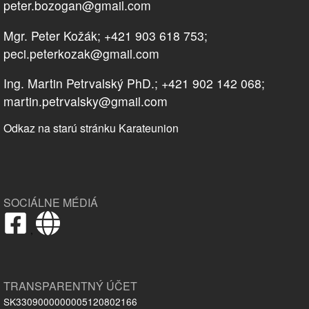
peter.bozogan@gmail.com
Mgr. Peter Kožák; +421 903 618 753;
peci.peterkozak@gmail.com
Ing. Martin Petrvalský PhD.; +421 902 142 068;
martin.petrvalsky@gmail.com
Odkaz na starú stránku Karateunion
SOCIÁLNE MÉDIÁ
,
TRANSPARENTNÝ ÚČET
SK3309000000005120802166