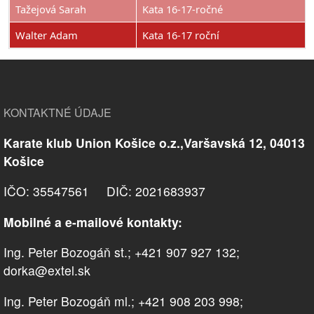
Tažejová Sarah
Kata 16-17-ročné
Walter Adam
Kata 16-17 roční
KONTAKTNÉ ÚDAJE
Karate klub Union Košice o.z.,Varšavská 12, 04013
Košice
IČO: 35547561 DIČ: 2021683937
Mobilné a e-mailové kontakty:
Ing. Peter Bozogáň st.; +421 907 927 132;
dorka@extel.sk
Ing. Peter Bozogáň ml.; +421 908 203 998;