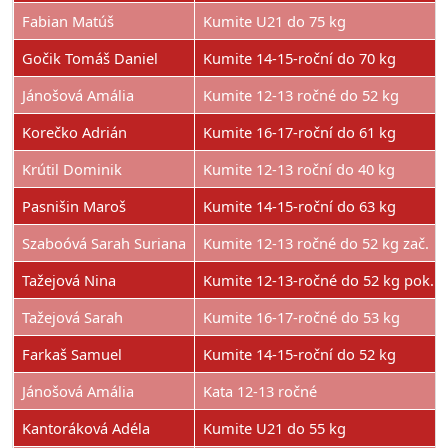
Fabian Matúš
Kumite U21 do 75 kg
Gočik Tomáš Daniel
Kumite 14-15-roční do 70 kg
Jánošová Amália
Kumite 12-13 ročné do 52 kg
Korečko Adrián
Kumite 16-17-roční do 61 kg
Krútil Dominik
Kumite 12-13 roční do 40 kg
Pasnišin Maroš
Kumite 14-15-roční do 63 kg
Szaboóvá Sarah Suriana
Kumite 12-13 ročné do 52 kg zač.
Tažejová Nina
Kumite 12-13-ročné do 52 kg pok.
Tažejová Sarah
Kumite 16-17-ročné do 53 kg
Farkaš Samuel
Kumite 14-15-roční do 52 kg
Jánošová Amália
Kata 12-13 ročné
Kantoráková Adéla
Kumite U21 do 55 kg