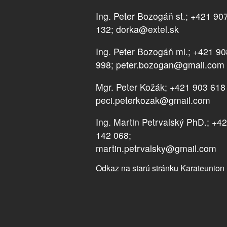
Ing. Peter Bozogáň st.; +421 90
132; dorka@extel.sk
Ing. Peter Bozogáň ml.; +421 9
998; peter.bozogan@gmail.com
Mgr. Peter Kožák; +421 903 618
peci.peterkozak@gmail.com
Ing. Martin Petrvalský PhD.; +4
142 068;
martin.petrvalsky@gmail.com
Odkaz na starú stránku Karateunion