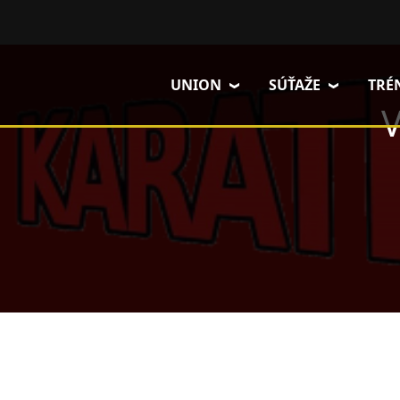
Skočiť na hlavný obsah
UNION
SÚŤAŽE
TRÉ
V