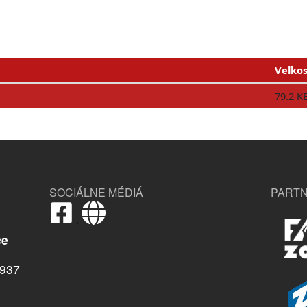
Veľkos
79.2 K
SOCIÁLNE MÉDIÁ
PARTN
,
ce
937