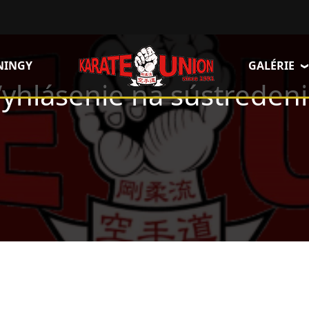
NINGY
GALÉRIE
yhlásenie na sústreden