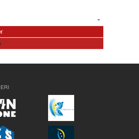
ť
B
ERI