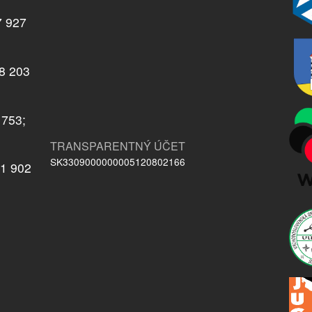
7 927
08 203
 753;
TRANSPARENTNÝ ÚČET
SK3309000000005120802166
21 902