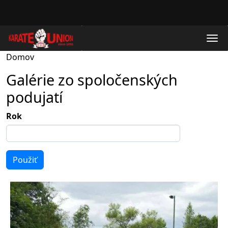
Skočiť na hlavný obsah
Domov
Galérie zo spoločenských
podujatí
Rok
Použiť