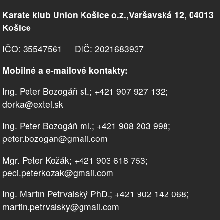
Karate klub Union Košice o.z.,Varšavská 12, 04013
Košice
IČO: 35547561 DIČ: 2021683937
Mobilné a e-mailové kontakty:
Ing. Peter Bozogáň st.; +421 907 927 132;
dorka@extel.sk
Ing. Peter Bozogáň ml.; +421 908 203 998;
peter.bozogan@gmail.com
Mgr. Peter Kožák; +421 903 618 753;
peci.peterkozak@gmail.com
Ing. Martin Petrvalský PhD.; +421 902 142 068;
martin.petrvalsky@gmail.com