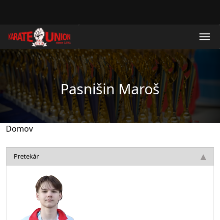
Skočiť na hlavný obsah
Pasnišin Maroš
Domov
Pretekár
Obrázok