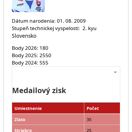
Dátum narodenia
01. 08. 2009
Stupeň technickej vyspelosti
2. kyu
Slovensko
Body 2026
180
Body 2025
2550
Body 2024
555
Medailový zisk
Umiestnenie
Počet
Zlato
35
Striebro
25