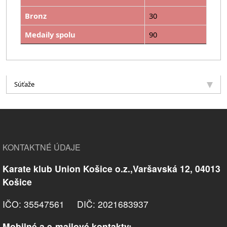
Bronz
30
Medaily spolu
90
Súťaže
KONTAKTNÉ ÚDAJE
Karate klub Union Košice o.z.,Varšavská 12, 04013
Košice
IČO: 35547561 DIČ: 2021683937
Mobilné a e-mailové kontakty: