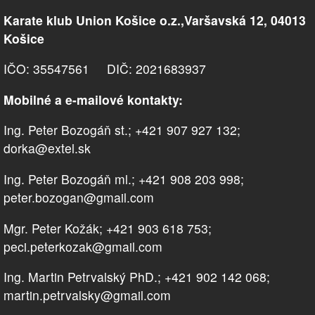
Karate klub Union Košice o.z.,Varšavská 12, 04013
Košice
IČO: 35547561 DIČ: 2021683937
Mobilné a e-mailové kontakty:
Ing. Peter Bozogáň st.; +421 907 927 132;
dorka@extel.sk
Ing. Peter Bozogáň ml.; +421 908 203 998;
peter.bozogan@gmail.com
Mgr. Peter Kožák; +421 903 618 753;
peci.peterkozak@gmail.com
Ing. Martin Petrvalský PhD.; +421 902 142 068;
martin.petrvalsky@gmail.com