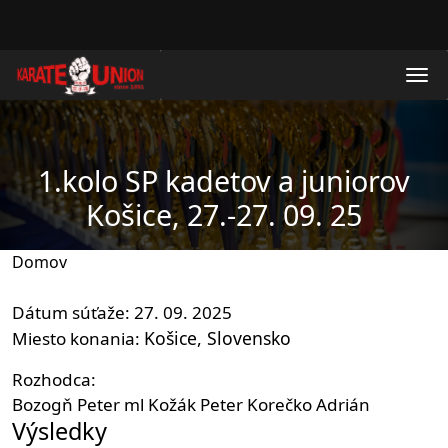
Skočiť na hlavný obsah
1.kolo SP kadetov a juniorov
Košice, 27.-27. 09. 25
Domov
Dátum súťaže
27. 09. 2025
Košice
Slovensko
Miesto konania
Rozhodca
Bozogň Peter ml
Kožák Peter
Korečko Adrián
Výsledky