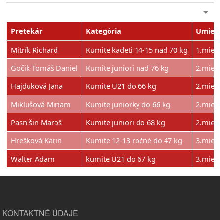
Pretekár
Kategória
Umies
Mitrík Richard
Kumite kadeti 14-15 nad 70 kg
1.mies
Gočik Tomáš Daniel
Kumite juniori nad 76 kg
2.mies
Hajduková Jana
Kumite U21 do 66 kg
2.mies
Miklušová Miriam
Kumite juniorky do 66 kg
2.mies
Pasnišin Maroš
Kumite juniori do 68 kg
2.mies
Hrešková Karin
Kumite 12-13 ročné do 47 kg
3.mies
Walter Adam
kumite U21 do 67 kg
3.mies
KONTAKTNÉ ÚDAJE