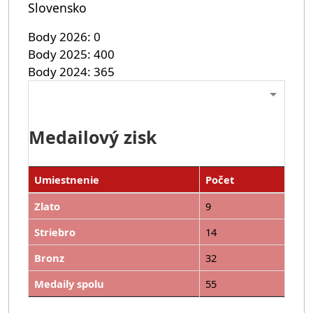
Slovensko
Body 2026
0
Body 2025
400
Body 2024
365
Medailový zisk
Umiestnenie
Počet
Zlato
9
Striebro
14
Bronz
32
Medaily spolu
55