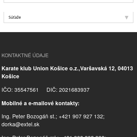
Súťaže
KONTAKTNÉ ÚDAJE
Karate klub Union Košice o.z.,Varšavská 12, 04013
Košice
IČO: 35547561 DIČ: 2021683937
Mobilné a e-mailové kontakty:
Ing. Peter Bozogáň st.; +421 907 927 132;
dorka@extel.sk