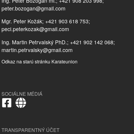
Ing. Peter Bozogáň ml.; +421 908 203 998;
peter.bozogan@gmail.com
Mgr. Peter Kožák; +421 903 618 753;
peci.peterkozak@gmail.com
Ing. Martin Petrvalský PhD.; +421 902 142 068;
martin.petrvalsky@gmail.com
Odkaz na starú stránku Karateunion
SOCIÁLNE MÉDIÁ
,
TRANSPARENTNÝ ÚČET