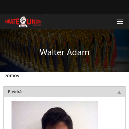
Skočiť na hlavný obsah
Walter Adam
Domov
Pretekár
Obrázok