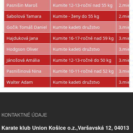
Pasnišin Maroš
Kumite 12-13-roční nad 55 kg
2.mies
Sabolová Tamara
Kumite - ženy do 55 kg
2.mies
Gočik Tomáš Daniel
Kumite kadeti družstvo
3.mies
Hajduková Jana
Kumite 16-17-ročné nad 59 kg
3.mies
Hodgson Oliver
Kumite kadeti družstvo
3.mies
Jánošová Amália
Kumite 12-13-ročné do 50 kg
3.mies
Pasnišinová Nina
Kumite 10-11-ročné nad 52 kg
3.mies
Walter Adam
Kumite kadeti družstvo
3.mies
KONTAKTNÉ ÚDAJE
Karate klub Union Košice o.z.,Varšavská 12, 04013