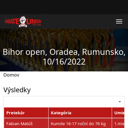
Skočiť na hlavný obsah
Bihor open, Oradea, Rumunsko,
10/16/2022
Domov
Výsledky
Pretekár
Kategória
Umies
Fabian Matúš
Kumite 16-17 roční do 76 kg
1.mies