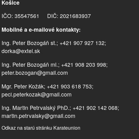
Košice
IČO: 35547561 DIČ: 2021683937
Mobilné a e-mailové kontakty:
Ing. Peter Bozogáň st.; +421 907 927 132;
dorka@extel.sk
Ing. Peter Bozogáň ml.; +421 908 203 998;
peter.bozogan@gmail.com
Mgr. Peter Kožák; +421 903 618 753;
peci.peterkozak@gmail.com
Ing. Martin Petrvalský PhD.; +421 902 142 068;
martin.petrvalsky@gmail.com
Odkaz na starú stránku Karateunion