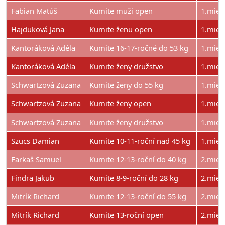
Fabian Matúš
Kumite muži open
1.mies
Hajduková Jana
Kumite ženu open
1.mies
Kantoráková Adéla
Kumite 16-17-ročné do 53 kg
1.mies
Kantoráková Adéla
Kumite ženy družstvo
1.mies
Schwartzová Zuzana
Kumite ženy do 55 kg
1.mies
Schwartzová Zuzana
Kumite ženy open
1.mies
Schwartzová Zuzana
Kumite ženy družstvo
1.mies
Szucs Damian
Kumite 10-11-roční nad 45 kg
1.mies
Farkaš Samuel
Kumite 12-13-roční do 40 kg
2.mies
Findra Jakub
Kumite 8-9-roční do 28 kg
2.mies
Mitrík Richard
Kumite 12-13-roční do 55 kg
2.mies
Mitrík Richard
Kumite 13-roční open
2.mies