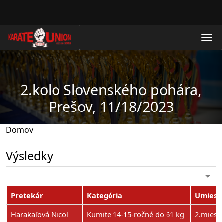
Skočiť na hlavný obsah
2.kolo Slovenského pohára,
Prešov, 11/18/2023
Domov
Výsledky
Pretekár
Kategória
Umiest
Harakaľová Nicol
Kumite 14-15-ročné do 61 kg
2.miest