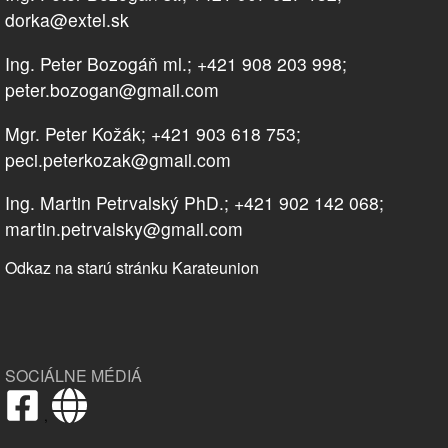
dorka@extel.sk
Ing. Peter Bozogáň ml.; +421 908 203 998;
peter.bozogan@gmail.com
Mgr. Peter Kožák; +421 903 618 753;
peci.peterkozak@gmail.com
Ing. Martin Petrvalský PhD.; +421 902 142 068;
martin.petrvalsky@gmail.com
Odkaz na starú stránku Karateunion
SOCIÁLNE MÉDIÁ
,