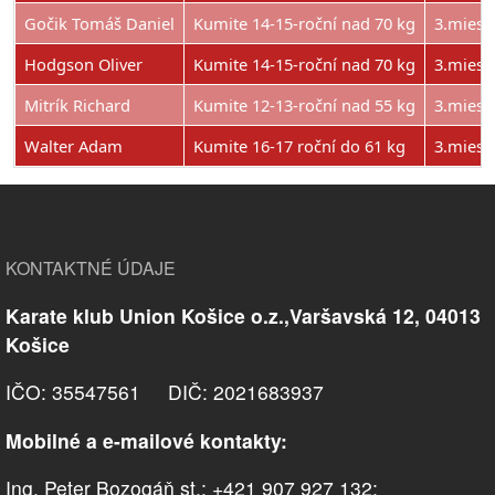
Gočik Tomáš Daniel
Kumite 14-15-roční nad 70 kg
3.miest
Hodgson Oliver
Kumite 14-15-roční nad 70 kg
3.miest
Mitrík Richard
Kumite 12-13-roční nad 55 kg
3.miest
Walter Adam
Kumite 16-17 roční do 61 kg
3.miest
KONTAKTNÉ ÚDAJE
Karate klub Union Košice o.z.,Varšavská 12, 04013
Košice
IČO: 35547561 DIČ: 2021683937
Mobilné a e-mailové kontakty:
Ing. Peter Bozogáň st.; +421 907 927 132;