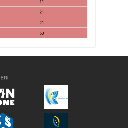
11
21
21
53
ERI