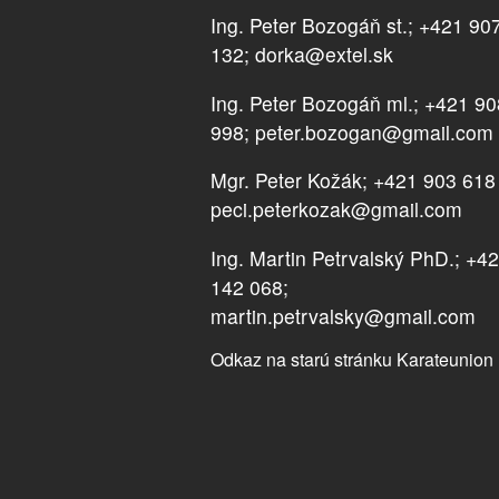
Ing. Peter Bozogáň st.; +421 90
132; dorka@extel.sk
Ing. Peter Bozogáň ml.; +421 9
998; peter.bozogan@gmail.com
Mgr. Peter Kožák; +421 903 618
peci.peterkozak@gmail.com
Ing. Martin Petrvalský PhD.; +4
142 068;
martin.petrvalsky@gmail.com
Odkaz na starú stránku Karateunion