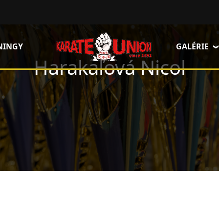
NINGY
GALÉRIE
Harakaľová Nicol