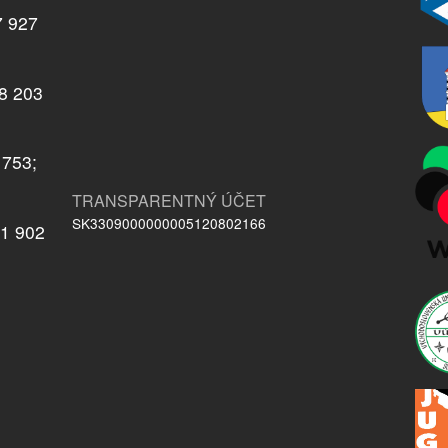
7 927
08 203
 753;
TRANSPARENTNÝ ÚČET
SK3309000000005120802166
21 902