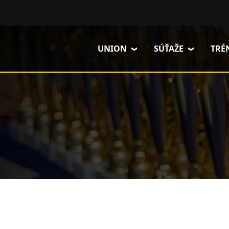
Skočiť na hlavný obsah
UNION
SÚŤAŽE
TRÉ