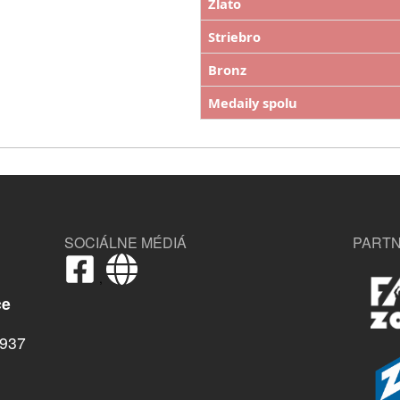
Zlato
Striebro
Bronz
Medaily spolu
SOCIÁLNE MÉDIÁ
PARTN
,
ce
937