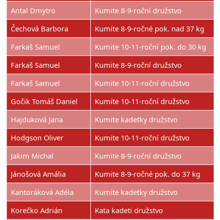
Antal Dmytro
Kumite 8-9-roční družstvo
Čechová Barbora
Kumite 8-9-ročné pok. nad 37 kg
Farkaš Samuel
Kumite 10-11-roční pok. do 30 kg
Farkaš Samuel
Kumite 8-9-roční družstvo
Farkaš Samuel
Kumite 10-11-roční družstvo
Gočik Tomáš Daniel
Kumite 10-11-roční družstvo
Hajduková Jana
Kumite kadetky družstvo
Hodgson Oliver
Kumite 10-11-roční družstvo
Jakim Michal
Kumite 8-9-roční družstvo
Jánošová Amália
Kumite 8-9-ročné pok. do 37 kg
Kantoráková Adéla
Kumite kadetky družstvo
Korečko Adrián
Kata kadeti družstvo