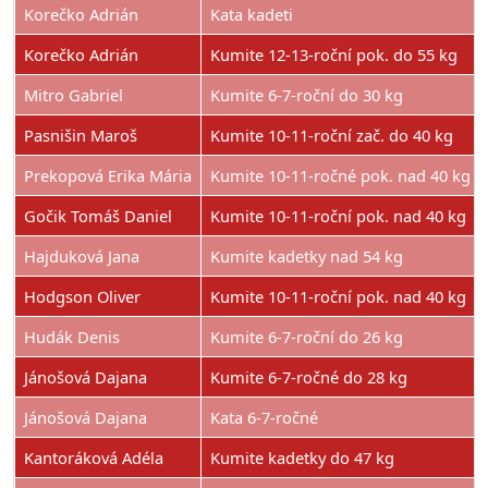
Korečko Adrián
Kata kadeti
Korečko Adrián
Kumite 12-13-roční pok. do 55 kg
Mitro Gabriel
Kumite 6-7-roční do 30 kg
Pasnišin Maroš
Kumite 10-11-roční zač. do 40 kg
Prekopová Erika Mária
Kumite 10-11-ročné pok. nad 40 kg
Gočik Tomáš Daniel
Kumite 10-11-roční pok. nad 40 kg
Hajduková Jana
Kumite kadetky nad 54 kg
Hodgson Oliver
Kumite 10-11-roční pok. nad 40 kg
Hudák Denis
Kumite 6-7-roční do 26 kg
Jánošová Dajana
Kumite 6-7-ročné do 28 kg
Jánošová Dajana
Kata 6-7-ročné
Kantoráková Adéla
Kumite kadetky do 47 kg