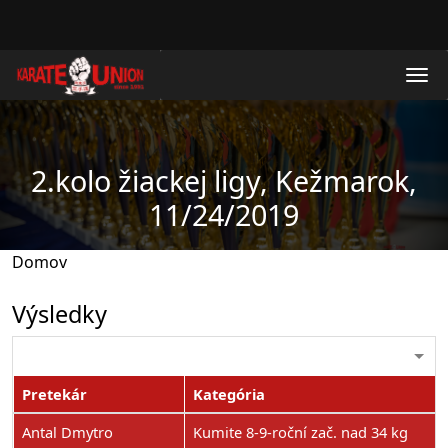
Skočiť na hlavný obsah
2.kolo žiackej ligy, Kežmarok,
11/24/2019
Domov
Výsledky
Pretekár
Kategória
Antal Dmytro
Kumite 8-9-roční zač. nad 34 kg