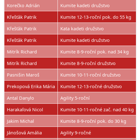
Korečko Adrián
Kumite kadeti družstvo
Křešťák Patrik
Kumite 12-13-roční pok. do 55 kg
Křešťák Patrik
Kata kadeti družstvo
Křešťák Patrik
Kumite kadeti družstvo
Mitrík Richard
Kumite 8-9-roční pok. nad 34 kg
Mitrík Richard
Kumite 8-9-roční družstvo
Pasnišin Maroš
Kumite 10-11-roční družstvo
Prekopová Erika Mária
Kumite 12-13-ročné družstvo
Antal Danylo
Agility 5-roční
Harakaľová Nicol
Kumite 10-11-ročné zač. nad 40 kg
Jakim Michal
Kumite 8-9-roční pok. do 30 kg
Jánošová Amália
Agility 9-ročné