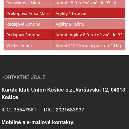
Pasnišinová Nina
Kumite 8-9-ročné zač. do 37 kg
Prekopová Erika Mária
Agility 11-ročné
Redajová Simona
Agility 8-ročné
Redajová Simona
KumiteAgility 8-9-ročné zač. do 32 kg
Walter Adam
Kumite 12-13-roční pok. do 40 kg
KONTAKTNÉ ÚDAJE
Karate klub Union Košice o.z.,Varšavská 12, 04013
Košice
IČO: 35547561 DIČ: 2021683937
Mobilné a e-mailové kontakty: