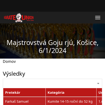
Skočiť na hlavný obsah
Majstrovstvá Goju rjú, Košice,
6/1/2024
Domov
Výsledky
Pretekár
Kategória
Umi
Farkaš Samuel
Kumite 14-15 roční do 52 kg
1.m