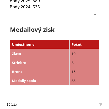
Body 2025
380
Body 2024
535
Medailový zisk
Umiestnenie
Počet
Zlato
10
Striebro
8
Bronz
15
Medaily spolu
33
Súťaže