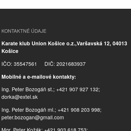
KONTAKTNÉ ÚDAJE
Karate klub Union Košice o.z.,Varšavská 12, 04013
Košice
IČO: 35547561 DIČ: 2021683937
Mobilné a e-mailové kontakty:
Ing. Peter Bozogáň st.; +421 907 927 132;
dorka@extel.sk
Ing. Peter Bozogáň ml.; +421 908 203 998;
peter.bozogan@gmail.com
Mgr. Peter Kožák; +421 903 618 753;