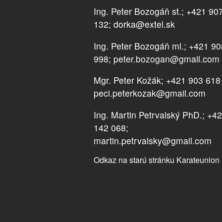
Ing. Peter Bozogáň st.; +421 90
132; dorka@extel.sk
Ing. Peter Bozogáň ml.; +421 9
998; peter.bozogan@gmail.com
Mgr. Peter Kožák; +421 903 618
peci.peterkozak@gmail.com
Ing. Martin Petrvalský PhD.; +4
142 068;
martin.petrvalsky@gmail.com
Odkaz na starú stránku Karateunion