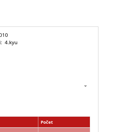
2010
i
4.kyu
Počet