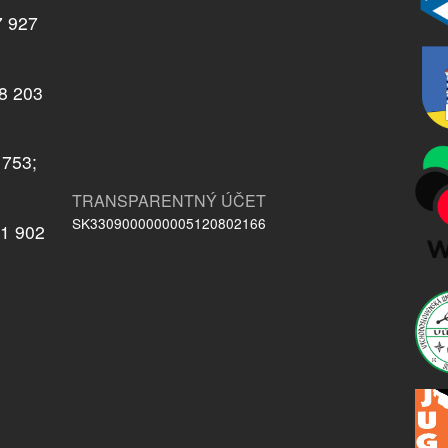
7 927
08 203
 753;
TRANSPARENTNÝ ÚČET
SK3309000000005120802166
21 902