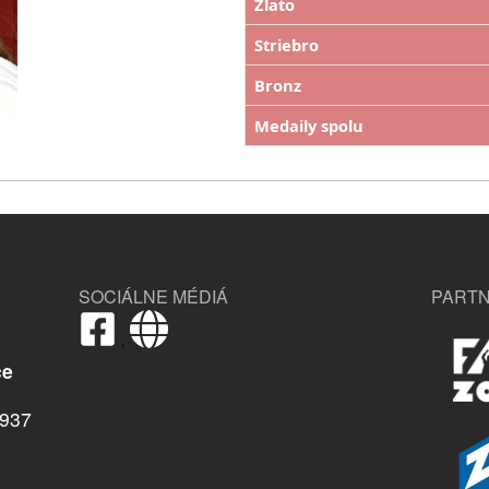
Zlato
Striebro
Bronz
Medaily spolu
SOCIÁLNE MÉDIÁ
PARTN
,
ce
937