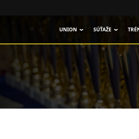
Skočiť na hlavný obsah
UNION
SÚŤAŽE
TRÉ