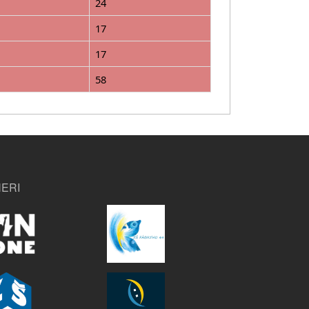
24
17
17
58
ERI