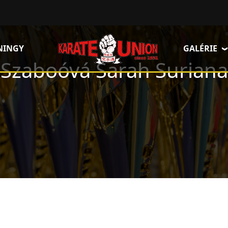
NINGY
GALÉRIE
Szaboóvá Sarah Suriana