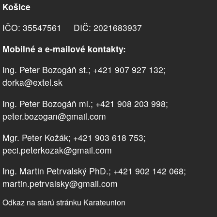
Košice
IČO: 35547561 DIČ: 2021683937
Mobilné a e-mailové kontakty:
Ing. Peter Bozogáň st.; +421 907 927 132;
dorka@extel.sk
Ing. Peter Bozogáň ml.; +421 908 203 998;
peter.bozogan@gmail.com
Mgr. Peter Kožák; +421 903 618 753;
peci.peterkozak@gmail.com
Ing. Martin Petrvalský PhD.; +421 902 142 068;
martin.petrvalsky@gmail.com
Odkaz na starú stránku Karateunion