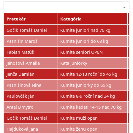
Pretekár
Kategória
U
Gočik Tomáš Daniel
Kumite juniori nad 76 kg
1
Pasnišin Maroš
Kumite juniori do 68 kg
1
Fabian Matúš
Kumite seniori OPEN
2
Jánošová Amália
Kata juniorky
2
Jenča Damián
Kumite 12-13 roční do 45 kg
2
Pasnišinová Nina
Kumite juniorky do 66 kg
2
Paulovčák Ján
Kumite 8-9 roční nad 34 kg
2
Antal Dmytro
Kumite kadeti 14-15 nad 70 kg
3
Gočik Tomáš Daniel
Kumite muži open
3
Hajduková Jana
Kumite ženu open
3