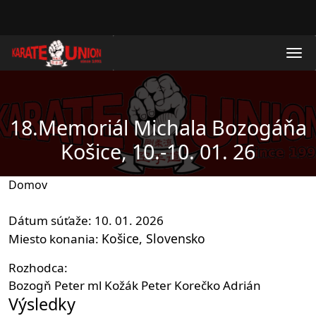
Skočiť na hlavný obsah
18.Memoriál Michala Bozogáňa
Košice, 10.-10. 01. 26
Domov
Dátum súťaže
10. 01. 2026
Košice
Slovensko
Miesto konania
Rozhodca
Bozogň Peter ml
Kožák Peter
Korečko Adrián
Výsledky