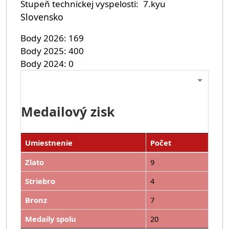
Stupeň technickej vyspelosti
7.kyu
Slovensko
Body 2026
169
Body 2025
400
Body 2024
0
Medailový zisk
Umiestnenie
Počet
Zlato
9
Striebro
4
Bronz
7
Medaily spolu
20