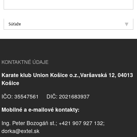
Súťaže
KONTAKTNÉ ÚDAJE
Karate klub Union Košice o.z.,Varšavská 12, 04013
Košice
IČO: 35547561 DIČ: 2021683937
Mobilné a e-mailové kontakty:
Ing. Peter Bozogáň st.; +421 907 927 132;
dorka@extel.sk