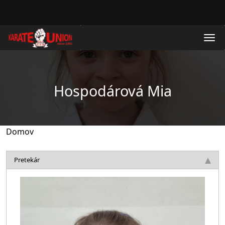
Skočiť na hlavný obsah
Hospodárová Mia
Domov
Pretekár
Obrázok