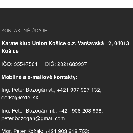
KONTAKTNÉ ÚDAJE
Karate klub Union Košice o.z.,Varšavská 12, 04013
Košice
IČO: 35547561 DIČ: 2021683937
Mobilné a e-mailové kontakty:
Ing. Peter Bozogáň st.; +421 907 927 132;
dorka@extel.sk
Ing. Peter Bozogáň ml.; +421 908 203 998;
peter.bozogan@gmail.com
Mgr. Peter Kožák; +421 903 618 753;