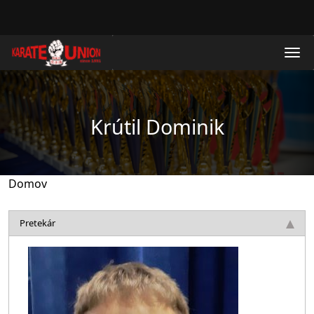
Skočiť na hlavný obsah
Krútil Dominik
Domov
Pretekár
Obrázok