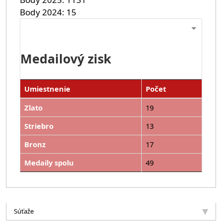
Body 2024
15
Medailový zisk
Umiestnenie
Počet
Zlato
19
Striebro
13
Bronz
17
Medaily spolu
49
Súťaže