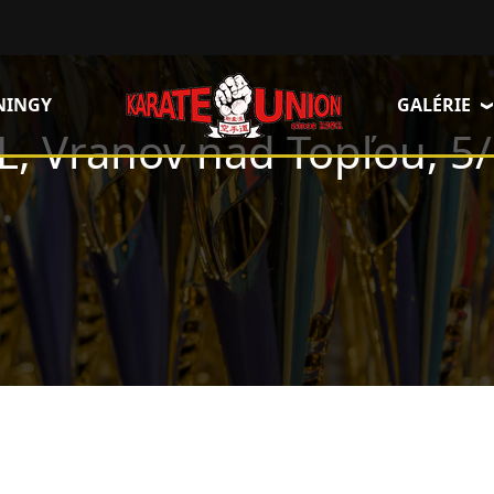
NINGY
GALÉRIE
ŽL, Vranov nad Topľou, 5