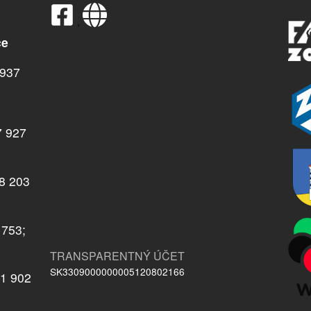
,
ce
937
7 927
08 203
 753;
TRANSPARENTNÝ ÚČET
SK3309000000005120802166
21 902