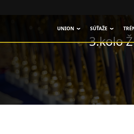
Skočiť na hlavný obsah
UNION
SÚŤAŽE
TRÉ
3.kolo 