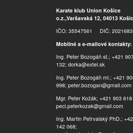
Karate klub Union Košice
o.z.,Varšavská 12, 04013 Koši
IČO: 35547561 DIČ: 2021683
Mobilné a e-mailové kontakty:
Ing. Peter Bozogáň st.; +421 90
132; dorka@extel.sk
Ing. Peter Bozogáň ml.; +421 9
998; peter.bozogan@gmail.com
Mgr. Peter Kožák; +421 903 618
peci.peterkozak@gmail.com
Ing. Martin Petrvalský PhD.; +4
142 068;