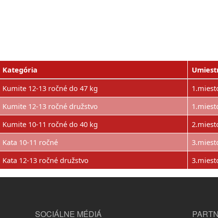
Kategória
Umiest
Kumite 12-13 ročné do 47 kg
1.miest
Kumite 12-13 ročné družstvo
1.miest
Kumite 10-11 ročné do 40 kg
2.miest
Kata 10-11 ročné
3.miest
Kata 12-13 ročné družstvo
3.miest
SOCIÁLNE MÉDIÁ
PARTN