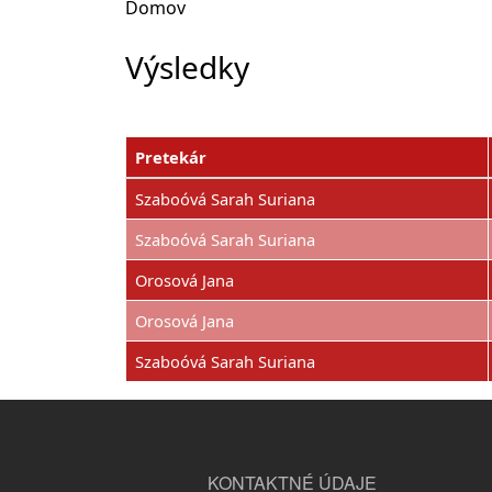
Domov
Výsledky
Pretekár
Szaboóvá Sarah Suriana
Szaboóvá Sarah Suriana
Orosová Jana
Orosová Jana
Szaboóvá Sarah Suriana
KONTAKTNÉ ÚDAJE