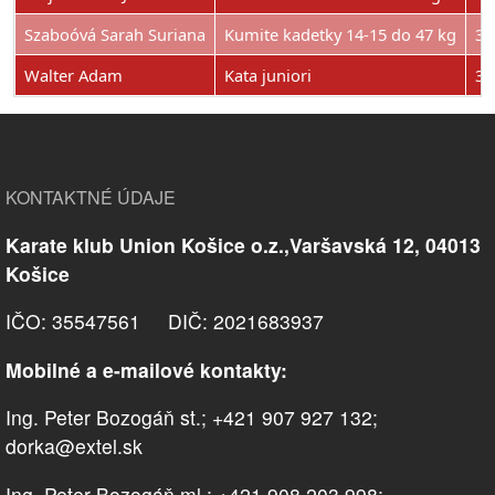
Szaboóvá Sarah Suriana
Kumite kadetky 14-15 do 47 kg
3.
Walter Adam
Kata juniori
3.
KONTAKTNÉ ÚDAJE
Karate klub Union Košice o.z.,Varšavská 12, 04013
Košice
IČO: 35547561 DIČ: 2021683937
Mobilné a e-mailové kontakty:
Ing. Peter Bozogáň st.; +421 907 927 132;
dorka@extel.sk
Ing. Peter Bozogáň ml.; +421 908 203 998;