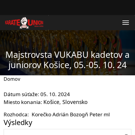
Skočiť na hlavný obsah
Majstrovsta VUKABU kadetov a
juniorov Košice, 05.-05. 10. 24
Domov
Dátum súťaže
05. 10. 2024
Košice
Slovensko
Miesto konania
Rozhodca
Korečko Adrián
Bozogň Peter ml
Výsledky