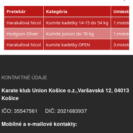
Pretekár
Kategória
Umiestn
Harakaľová Nicol
Kumite kadetky 14-15 do 54 kg
1.miesto
Hodgson Oliver
Kumite juniori do 76 kg
1.miesto
Harakaľová Nicol
kumite kadetky OPEN
3.miesto
KONTAKTNÉ ÚDAJE
Karate klub Union Košice o.z.,Varšavská 12, 04013
Košice
IČO: 35547561 DIČ: 2021683937
Mobilné a e-mailové kontakty: