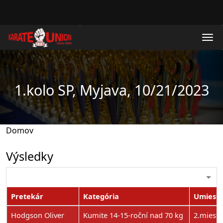
Skočiť na hlavný obsah
1.kolo SP, Myjava, 10/21/2023
Domov
Výsledky
Pretekár
Kategória
Umiest
Hodgson Oliver
Kumite 14-15-roční nad 70 kg
2.miesto