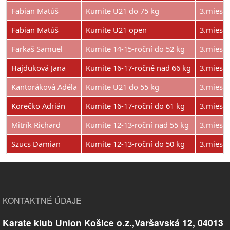
Fabian Matúš
Kumite U21 do 75 kg
3.miesto
Fabian Matúš
Kumite U21 open
3.miesto
Farkaš Samuel
Kumite 14-15-roční do 52 kg
3.miesto
Hajduková Jana
Kumite 16-17-ročné nad 66 kg
3.miesto
Kantoráková Adéla
Kumite U21 do 55 kg
3.miesto
Korečko Adrián
Kumite 16-17-roční do 61 kg
3.miesto
Mitrík Richard
Kumite 12-13-roční nad 55 kg
3.miesto
Szucs Damian
Kumite 12-13-roční do 50 kg
3.miesto
KONTAKTNÉ ÚDAJE
Karate klub Union Košice o.z.,Varšavská 12, 04013