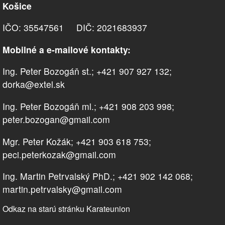
Košice
IČO: 35547561 DIČ: 2021683937
Mobilné a e-mailové kontakty:
Ing. Peter Bozogáň st.; +421 907 927 132;
dorka@extel.sk
Ing. Peter Bozogáň ml.; +421 908 203 998;
peter.bozogan@gmail.com
Mgr. Peter Kožák; +421 903 618 753;
peci.peterkozak@gmail.com
Ing. Martin Petrvalský PhD.; +421 902 142 068;
martin.petrvalsky@gmail.com
Odkaz na starú stránku Karateunion