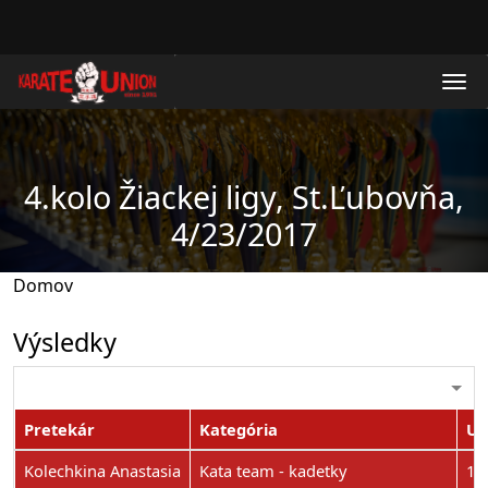
Skočiť na hlavný obsah
4.kolo Žiackej ligy, St.Ľubovňa,
4/23/2017
Domov
Výsledky
Pretekár
Kategória
Um
Kolechkina Anastasia
Kata team - kadetky
1.