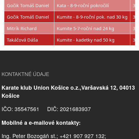
Gočik Tomáš Daniel
Kata - 8-9-roční pokročilí
3.
Gočik Tomáš Daniel
Kumite - 8-9-roční pok. nad 30 kg
3.
Mitrík Richard
Kumite 5-7-roční nad 24 kg
3.
Takáčová Dáša
Kumite - kadetky nad 50 kg
3.
KONTAKTNÉ ÚDAJE
Karate klub Union Košice o.z.,Varšavská 12, 04013
Košice
IČO: 35547561 DIČ: 2021683937
Mobilné a e-mailové kontakty:
Ing. Peter Bozogáň st.; +421 907 927 132;