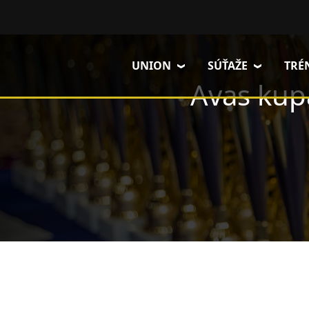
Skočiť na hlavný obsah
UNION
SÚŤAŽE
TRÉ
Avas kup