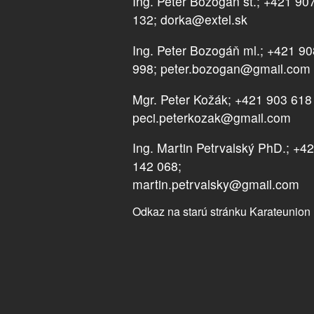
Ing. Peter Bozogáň st.; +421 90
132; dorka@extel.sk
Ing. Peter Bozogáň ml.; +421 9
998; peter.bozogan@gmail.com
Mgr. Peter Kožák; +421 903 618
peci.peterkozak@gmail.com
Ing. Martin Petrvalský PhD.; +4
142 068;
martin.petrvalsky@gmail.com
Odkaz na starú stránku Karateunion