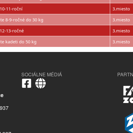
10-11-roční
3.miesto
te 8-9-ročné do 30 kg
3.miesto
 12-13-ročné
3.miesto
te kadeti do 50 kg
3.miesto
SOCIÁLNE MÉDIÁ
PARTN
,
ce
937