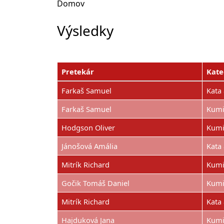
Domov
Výsledky
Pretekár
Kate
Farkaš Samuel
Kata 
Farkaš Samuel
Kumi
Hodgson Oliver
Kumi
Jánošová Amália
Kata
Mitrík Richard
Kumi
Gočik Tomáš Daniel
Kumi
Mitrík Richard
Kata 
Hajduková Jana
Kumi