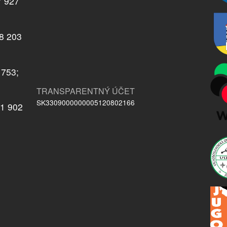
7 927
08 203
 753;
TRANSPARENTNÝ ÚČET
SK3309000000005120802166
21 902