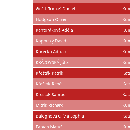
Gočik Tomáš Daniel
Kum
Hodgson Oliver
Kum
Kantoráková Adéla
Kum
Kopnický Dávid
Kum
Korečko Adrián
Kum
KRÁĽOVSKÁ Júlia
Kum
Křešťák Patrik
Kat
Křešťák René
Kat
Křešťák Samuel
Kat
Mitrík Richard
Kum
Baloghová Olívia Sophia
Kat
Fabian Matúš
Kum