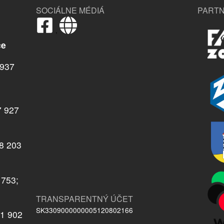
SOCIÁLNE MÉDIÁ
PARTN
,
ce
937
7 927
08 203
 753;
TRANSPARENTNÝ ÚČET
SK3309000000005120802166
21 902