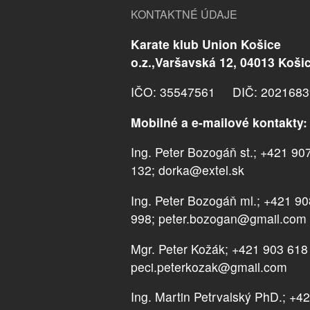
KONTAKTNÉ ÚDAJE
Karate klub Union Košice
o.z.,Varšavská 12, 04013 Koši
IČO: 35547561 DIČ: 2021683
Mobilné a e-mailové kontakty:
Ing. Peter Bozogáň st.; +421 90
132; dorka@extel.sk
Ing. Peter Bozogáň ml.; +421 9
998; peter.bozogan@gmail.com
Mgr. Peter Kožák; +421 903 618
peci.peterkozak@gmail.com
Ing. Martin Petrvalský PhD.; +4