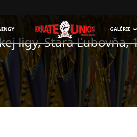
NINGY
GALÉRIE
ckej ligy, Stará Ľubovňa,