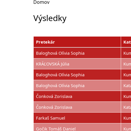
Domov
Výsledky
Pretekár
Kat
Baloghová Olívia Sophia
Kum
KRÁĽOVSKÁ Júlia
Kum
Baloghová Olívia Sophia
Kum
Baloghová Olívia Sophia
Kat
Čonková Zorislava
Kum
Čonková Zorislava
Kat
Farkaš Samuel
Kum
Gočik Tomáš Daniel
Kum