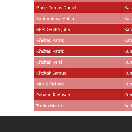
Gočik Tomáš Daniel
Kat
Kantoráková Adéla
Kat
KRÁĽOVSKÁ Júlia
Kat
Křešťák Patrik
Kat
Křešťák Patrik
Kum
Křešťák René
Kum
Křešťák Samuel
Kum
Mitrík Richard
Kum
Rabatin Radovan
Kum
Timko Martin
Agil