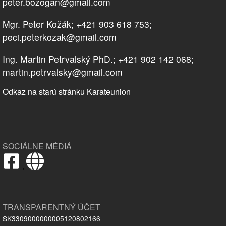
peter.bozogan@gmail.com
Mgr. Peter Kožák; +421 903 618 753;
peci.peterkozak@gmail.com
Ing. Martin Petrvalský PhD.; +421 902 142 068;
martin.petrvalsky@gmail.com
Odkaz na starú stránku Karateunion
SOCIÁLNE MÉDIÁ
,
TRANSPARENTNÝ ÚČET
SK3309000000005120802166