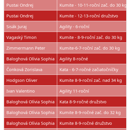
Pustai Ondrej
Kumite - 10-11-roční zač. do 30 kg
Pustai Ondrej
Kumite - 12-13-roční družstvo
Sisák Juraj
Agility - 6-roční
Vagaský Timon
Kumite - 8-9-roční zač. do 30 kg
Zimmermann Peter
Kumite-6-7-roční zač. do 30 kg
Baloghová Olívia Sophia
Agility 8-ročné
Čonková Zorislava
Kata - 6-7-ročné začiatočníčky
Hodgson Oliver
Kumite 8-9-roční zač. nad 34 kg
Ivan Valentino
Agility 11-roční
Baloghová Olívia Sophia
Kata 8-9-ročné družstvo
Baloghová Olívia Sophia
Kumite 8-9-ročné zač. do 32 kg
Baloghová Olívia Sophia
Kumite 8-9-ročné družstvo