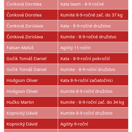
Čonková Dorotea
Kata team - 8-9-ročné
Čonková Dorotea
Kumite 8-9-ročné zač. do 37 kg
Čonková Zorislava
Kata - 8-9-ročné družstvo
Čonková Zorislava
Kumite - 8-9-ročné družstvo
Fabian Matúš
Agility 11-roční
Gočik Tomáš Daniel
Kata - 8-9-roční pokročilí
Gočik Tomáš Daniel
Kumite - 8-9-roční družstvo
Hodgson Oliver
Kata 8-9-roční začiatočníci
Hodgson Oliver
Kumite 8-9-roční družstvo
Hučko Martin
Kumite - 8-9-roční zač. do 34 kg
Kopnický Dávid
Kumite 8-9-roční družstvo
Kopnický Dávid
Agility 9-roční