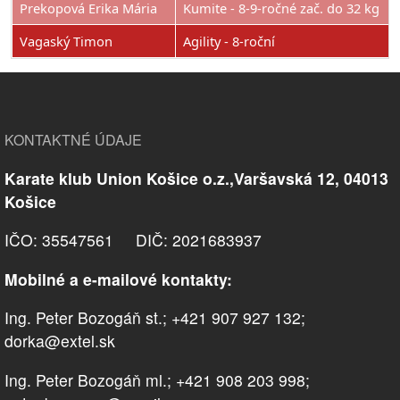
Prekopová Erika Mária
Kumite - 8-9-ročné zač. do 32 kg
Vagaský Timon
Agility - 8-roční
KONTAKTNÉ ÚDAJE
Karate klub Union Košice o.z.,Varšavská 12, 04013
Košice
IČO: 35547561 DIČ: 2021683937
Mobilné a e-mailové kontakty:
Ing. Peter Bozogáň st.; +421 907 927 132;
dorka@extel.sk
Ing. Peter Bozogáň ml.; +421 908 203 998;