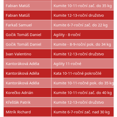
Fabian Matúš
Kumite 10-11-roční zač. do 35 kg
Fabian Matúš
Kumite 12-13-roční družstvo
Farkaš Samuel
Kumite 6-7-roční zač. do 22 kg
Gočik Tomáš Daniel
Agility - 8-roční
Gočik Tomáš Daniel
Kumite - 8-9-roční pok. do 34 kg
Ivan Valentino
Kumite 12-13-roční družstvo
Kantoráková Adéla
Agility 11-ročné
Kantoráková Adéla
Kata 10-11-ročné pokročilé
Kantoráková Adéla
Kumite 10-11-ročné pok. do 35 kg
Korečko Adrián
Kumite 10-11-roční zač. do 40 kg
Křešťák Patrik
Kumite 12-13-roční družstvo
Mitrík Richard
Kumite 6-7-roční zač. nad 30 kg