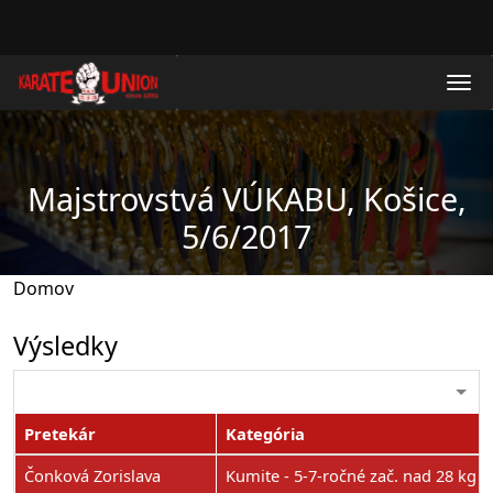
Skočiť na hlavný obsah
Majstrovstvá VÚKABU, Košice,
5/6/2017
Domov
Výsledky
Pretekár
Kategória
Čonková Zorislava
Kumite - 5-7-ročné zač. nad 28 kg