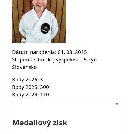
Dátum narodenia
01. 03. 2015
Stupeň technickej vyspelosti
5.kyu
Slovensko
Body 2026
3
Body 2025
300
Body 2024
110
Medailový zisk