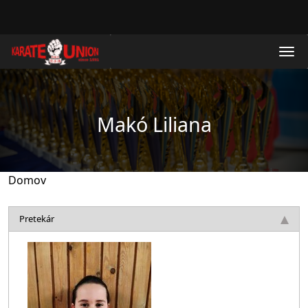
Skočiť na hlavný obsah
Makó Liliana
Domov
Pretekár
Obrázok