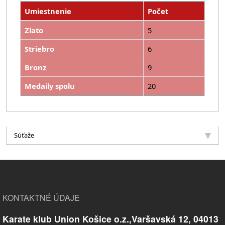
Umiestnenie
Počet
Zlato
5
Striebro
6
Bronz
9
Medaily spolu
20
Súťaže
KONTAKTNÉ ÚDAJE
Karate klub Union Košice o.z.,Varšavská 12, 04013