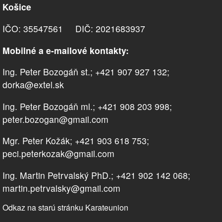
Košice
IČO: 35547561 DIČ: 2021683937
Mobilné a e-mailové kontakty:
Ing. Peter Bozogáň st.; +421 907 927 132;
dorka@extel.sk
Ing. Peter Bozogáň ml.; +421 908 203 998;
peter.bozogan@gmail.com
Mgr. Peter Kožák; +421 903 618 753;
peci.peterkozak@gmail.com
Ing. Martin Petrvalský PhD.; +421 902 142 068;
martin.petrvalsky@gmail.com
Odkaz na starú stránku Karateunion