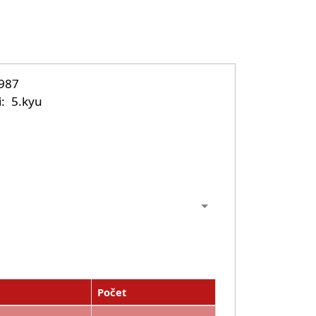
1987
i
5.kyu
Počet