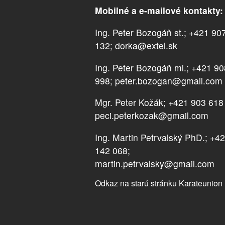
Mobilné a e-mailové kontakty:
Ing. Peter Bozogáň st.; +421 90
132; dorka@extel.sk
Ing. Peter Bozogáň ml.; +421 9
998; peter.bozogan@gmail.com
Mgr. Peter Kožák; +421 903 618
peci.peterkozak@gmail.com
Ing. Martin Petrvalský PhD.; +4
142 068;
martin.petrvalsky@gmail.com
Odkaz na starú stránku Karateunion