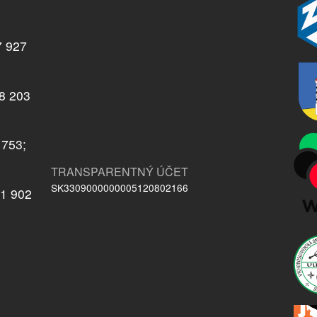
7 927
08 203
 753;
TRANSPARENTNÝ ÚČET
SK3309000000005120802166
21 902