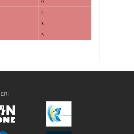
0
2
3
5
ERI