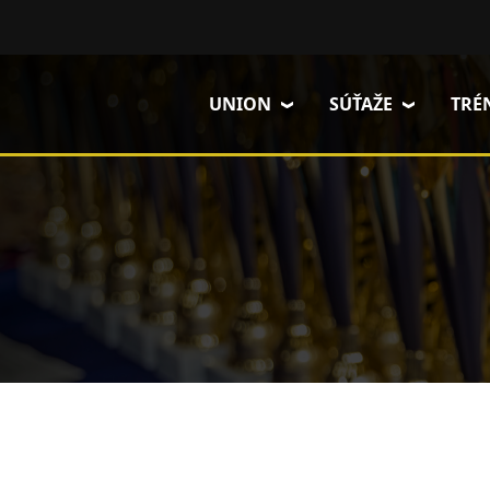
Skočiť na hlavný obsah
UNION
SÚŤAŽE
TRÉ