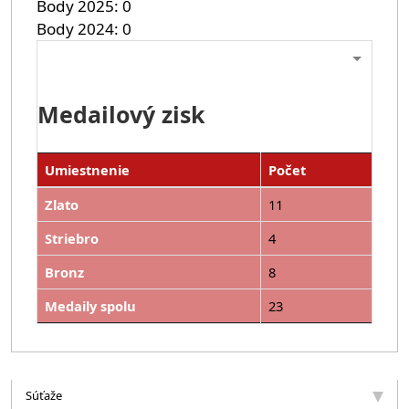
Body 2025
0
Body 2024
0
Medailový zisk
Umiestnenie
Počet
Zlato
11
Striebro
4
Bronz
8
Medaily spolu
23
Súťaže