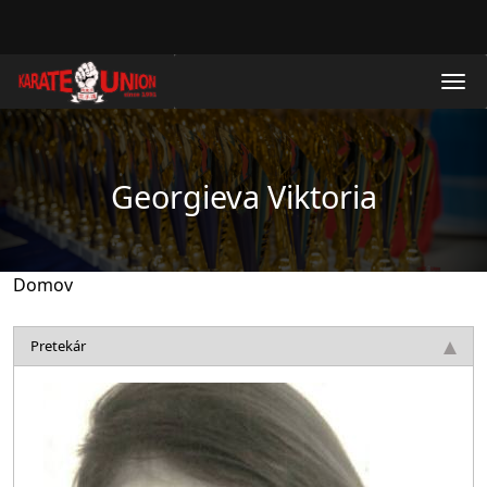
Skočiť na hlavný obsah
Georgieva Viktoria
Domov
Pretekár
Obrázok