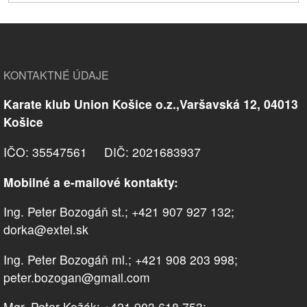
KONTAKTNÉ ÚDAJE
Karate klub Union Košice o.z.,Varšavská 12, 04013
Košice
IČO: 35547561 DIČ: 2021683937
Mobilné a e-mailové kontakty:
Ing. Peter Bozogáň st.; +421 907 927 132;
dorka@extel.sk
Ing. Peter Bozogáň ml.; +421 908 203 998;
peter.bozogan@gmail.com
Mgr. Peter Kožák; +421 903 618 753;