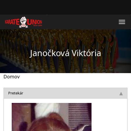
Skočiť na hlavný obsah
Janočková Viktória
Domov
Pretekár
Obrázok