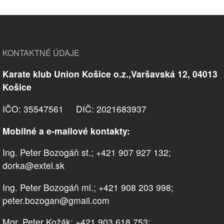
KONTAKTNÉ ÚDAJE
Karate klub Union Košice o.z.,Varšavská 12, 04013
Košice
IČO: 35547561 DIČ: 2021683937
Mobilné a e-mailové kontakty:
Ing. Peter Bozogáň st.; +421 907 927 132;
dorka@extel.sk
Ing. Peter Bozogáň ml.; +421 908 203 998;
peter.bozogan@gmail.com
Mgr. Peter Kožák; +421 903 618 753;