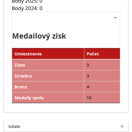
Body 2025
0
Body 2024
0
Medailový zisk
Umiestnenie
Počet
Zlato
3
Striebro
3
Bronz
4
Medaily spolu
10
Súťaže