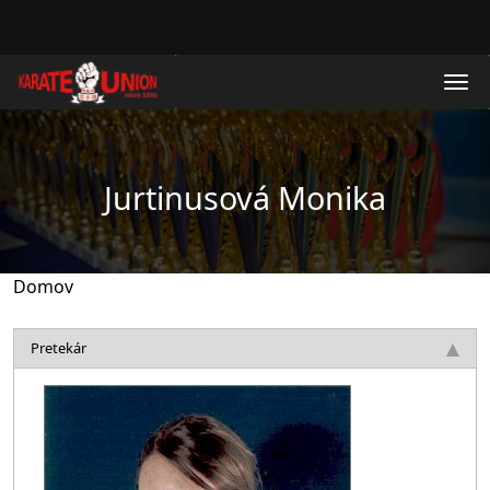
Skočiť na hlavný obsah
Jurtinusová Monika
Domov
Pretekár
Obrázok