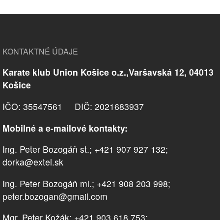
KONTAKTNÉ ÚDAJE
Karate klub Union Košice o.z.,Varšavská 12, 04013
Košice
IČO: 35547561 DIČ: 2021683937
Mobilné a e-mailové kontakty:
Ing. Peter Bozogáň st.; +421 907 927 132;
dorka@extel.sk
Ing. Peter Bozogáň ml.; +421 908 203 998;
peter.bozogan@gmail.com
Mgr. Peter Kožák; +421 903 618 753;