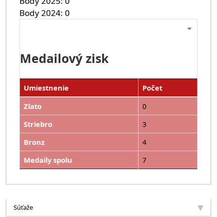
Body 2025
0
Body 2024
0
Medailový zisk
Umiestnenie
Počet
Zlato
0
Striebro
3
Bronz
4
Medaily spolu
7
Súťaže