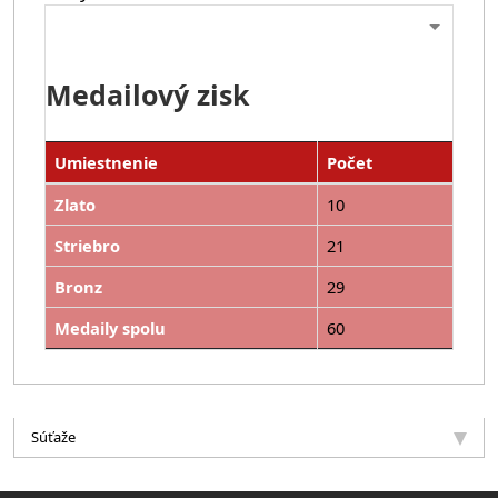
Medailový zisk
Umiestnenie
Počet
Zlato
10
Striebro
21
Bronz
29
Medaily spolu
60
Súťaže