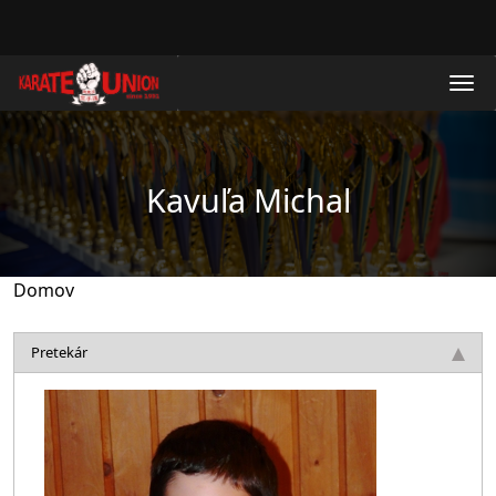
Skočiť na hlavný obsah
Kavuľa Michal
Domov
Pretekár
Obrázok