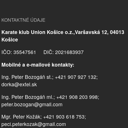
KONTAKTNÉ ÚDAJE
Karate klub Union Košice o.z.,Varšavská 12, 04013
Košice
IČO: 35547561 DIČ: 2021683937
Mobilné a e-mailové kontakty:
Ing. Peter Bozogáň st.; +421 907 927 132;
dorka@extel.sk
Ing. Peter Bozogáň ml.; +421 908 203 998;
peter.bozogan@gmail.com
Mgr. Peter Kožák; +421 903 618 753;
peci.peterkozak@gmail.com