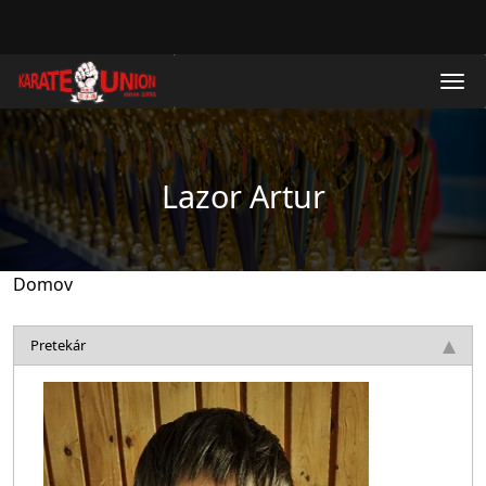
Skočiť na hlavný obsah
Lazor Artur
Domov
Pretekár
Obrázok