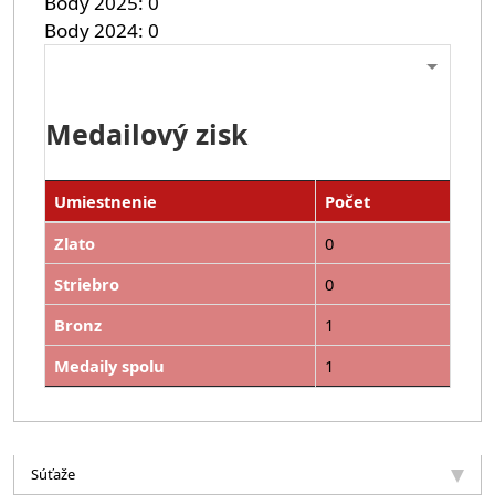
Body 2025
0
Body 2024
0
Medailový zisk
Umiestnenie
Počet
Zlato
0
Striebro
0
Bronz
1
Medaily spolu
1
Súťaže