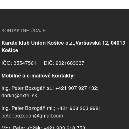
KONTAKTNÉ ÚDAJE
Karate klub Union Košice o.z.,Varšavská 12, 04013
Košice
IČO: 35547561 DIČ: 2021683937
Mobilné a e-mailové kontakty:
Ing. Peter Bozogáň st.; +421 907 927 132;
dorka@extel.sk
Ing. Peter Bozogáň ml.; +421 908 203 998;
peter.bozogan@gmail.com
Mgr. Peter Kožák; +421 903 618 753;