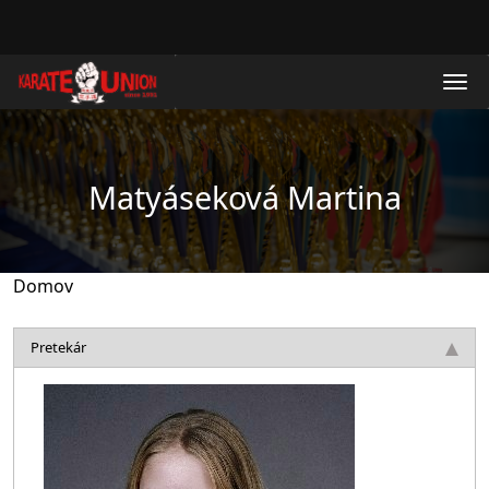
Skočiť na hlavný obsah
Matyáseková Martina
Domov
Pretekár
Obrázok