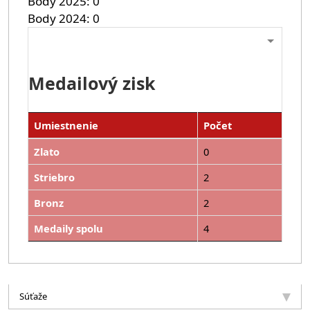
Body 2025
0
Body 2024
0
Medailový zisk
Umiestnenie
Počet
Zlato
0
Striebro
2
Bronz
2
Medaily spolu
4
Súťaže