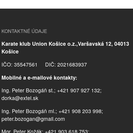
KONTAKTNÉ ÚDAJE
Karate klub Union Košice o.z.,Varšavská 12, 04013
Košice
IČO: 35547561 DIČ: 2021683937
Mobilné a e-mailové kontakty:
Ing. Peter Bozogáň st.; +421 907 927 132;
dorka@extel.sk
Ing. Peter Bozogáň ml.; +421 908 203 998;
peter.bozogan@gmail.com
Mgr. Peter Kožák; +421 903 618 753;