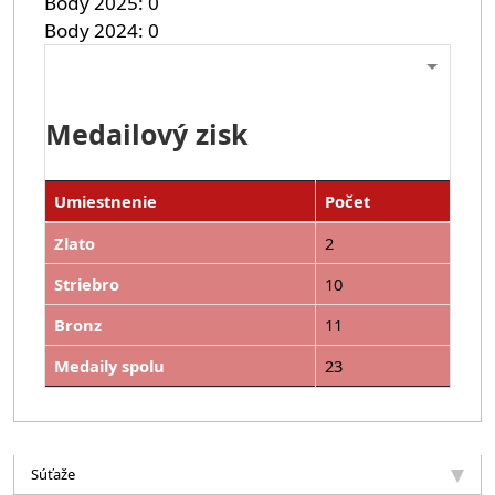
Body 2025
0
Body 2024
0
Medailový zisk
Umiestnenie
Počet
Zlato
2
Striebro
10
Bronz
11
Medaily spolu
23
Súťaže