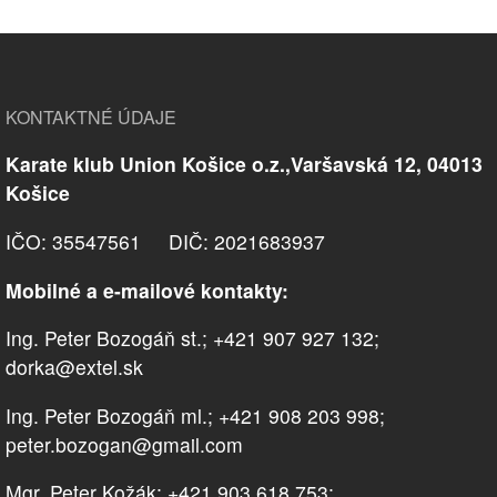
KONTAKTNÉ ÚDAJE
Karate klub Union Košice o.z.,Varšavská 12, 04013
Košice
IČO: 35547561 DIČ: 2021683937
Mobilné a e-mailové kontakty:
Ing. Peter Bozogáň st.; +421 907 927 132;
dorka@extel.sk
Ing. Peter Bozogáň ml.; +421 908 203 998;
peter.bozogan@gmail.com
Mgr. Peter Kožák; +421 903 618 753;