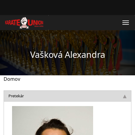
Skočiť na hlavný obsah
Vašková Alexandra
Domov
Pretekár
Obrázok