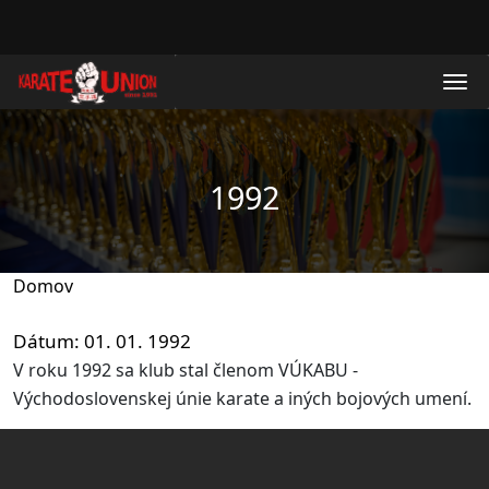
Skočiť na hlavný obsah
1992
Domov
Dátum
01. 01. 1992
V roku 1992 sa klub stal členom VÚKABU -
Východoslovenskej únie karate a iných bojových umení.