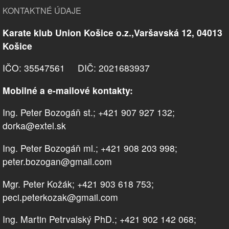
KONTAKTNÉ ÚDAJE
Karate klub Union Košice o.z.,Varšavská 12, 04013
Košice
IČO: 35547561 DIČ: 2021683937
Mobilné a e-mailové kontakty:
Ing. Peter Bozogáň st.; +421 907 927 132;
dorka@extel.sk
Ing. Peter Bozogáň ml.; +421 908 203 998;
peter.bozogan@gmail.com
Mgr. Peter Kožák; +421 903 618 753;
peci.peterkozak@gmail.com
Ing. Martin Petrvalský PhD.; +421 902 142 068;