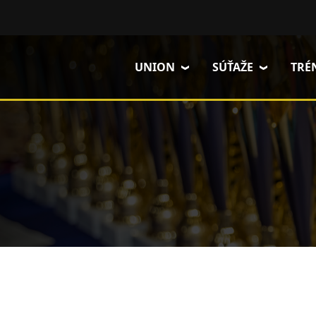
Skočiť na hlavný obsah
UNION
SÚŤAŽE
TRÉ