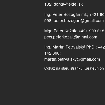
132; dorka@extel.sk
Ing. Peter Bozogáň ml.; +421 9
998; peter.bozogan@gmail.com
Mgr. Peter Kožák; +421 903 618
peci.peterkozak@gmail.com
Ing. Martin Petrvalský PhD.; +4
142 068;
martin.petrvalsky@gmail.com
Odkaz na starú stránku Karateunion