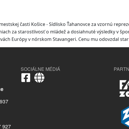
mestskej časti Košice - Sídlisko Ťahanovce za vzornú reprez
niach za starostlivosť o mládež a dosiahnuté výsledky v šp
stvách Európy v nórskom Stavangeri. Cenu mu odovzdal staro
SOCIÁLNE MÉDIÁ
PARTN
,
ce
937
7 927