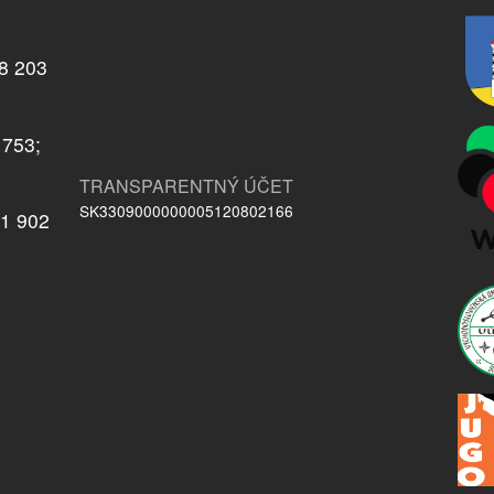
08 203
 753;
TRANSPARENTNÝ ÚČET
SK3309000000005120802166
21 902