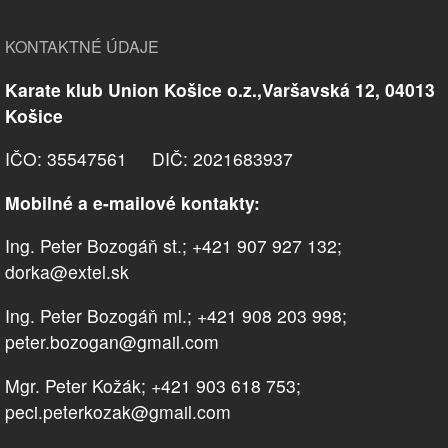
KONTAKTNÉ ÚDAJE
Karate klub Union Košice o.z.,Varšavská 12, 04013
Košice
IČO: 35547561 DIČ: 2021683937
Mobilné a e-mailové kontakty:
Ing. Peter Bozogáň st.; +421 907 927 132;
dorka@extel.sk
Ing. Peter Bozogáň ml.; +421 908 203 998;
peter.bozogan@gmail.com
Mgr. Peter Kožák; +421 903 618 753;
peci.peterkozak@gmail.com