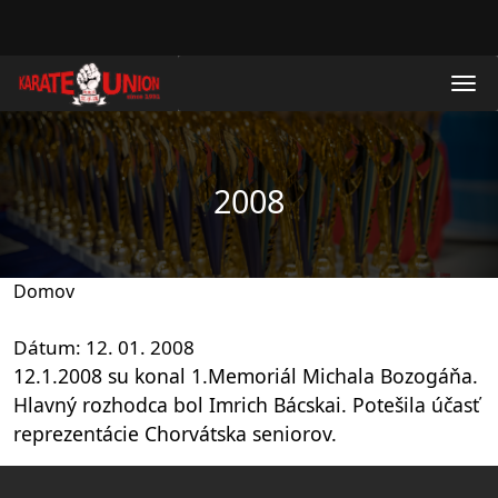
Skočiť na hlavný obsah
2008
Domov
Dátum
12. 01. 2008
12.1.2008 su konal 1.Memoriál Michala Bozogáňa.
Hlavný rozhodca bol Imrich Bácskai. Potešila účasť
reprezentácie Chorvátska seniorov.