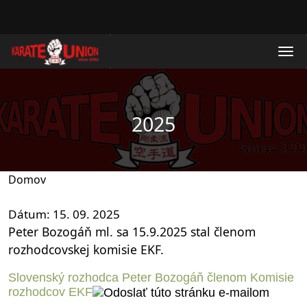
Skočiť na hlavný obsah
2025
Domov
Dátum
15. 09. 2025
Peter Bozogáň ml. sa 15.9.2025 stal členom
rozhodcovskej komisie EKF.
Slovenský rozhodca Peter Bozogáň členom Komisie
rozhodcov EKF