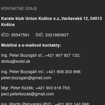
KONTAKTNÉ ÚDAJE
Karate klub Union Košice o.z.,Varšavská 12, 04013
Košice
IČO: 35547561 DIČ: 2021683937
Mobilné a e-mailové kontakty:
Ing. Peter Bozogáň st.; +421 907 927 132;
dorka@extel.sk
Ing. Peter Bozogáň ml.; +421 908 203 998;
peter.bozogan@gmail.com
Mgr. Peter Kožák; +421 903 618 753;
peci.peterkozak@gmail.com
Ing. Martin Petrvalský PhD.; +421 902 142 068;