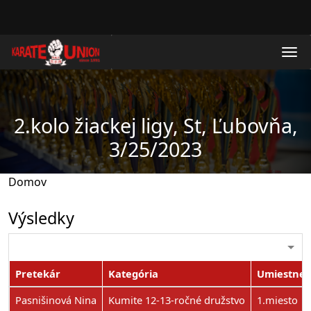
Skočiť na hlavný obsah
2.kolo žiackej ligy, St, Ľubovňa,
3/25/2023
Domov
Výsledky
Pretekár
Kategória
Umiestnen
Pasnišinová Nina
Kumite 12-13-ročné družstvo
1.miesto