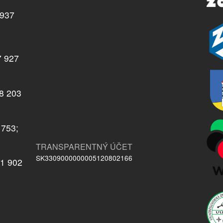
937
7 927
08 203
 753;
TRANSPARENTNÝ ÚČET
SK3309000000005120802166
21 902