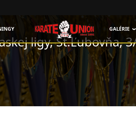
NINGY
GALÉRIE
iaskej ligy, St.Ľubovňa, 