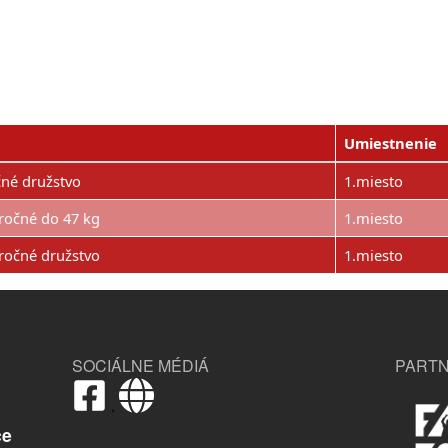
Umiestnenie
čné družstvo
1.miesto
ročné do 47 kg
1.miesto
ročné družstvo
1.miesto
SOCIÁLNE MÉDIÁ
PARTN
,
ce