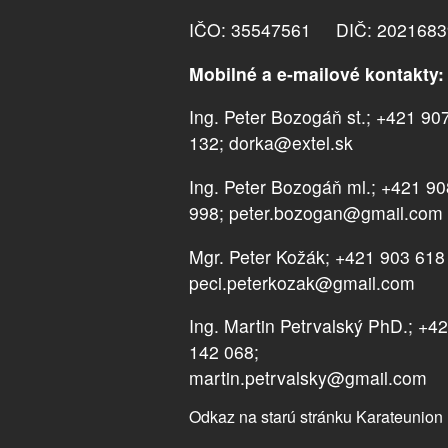
IČO: 35547561 DIČ: 2021683
Mobilné a e-mailové kontakty:
Ing. Peter Bozogáň st.; +421 90
132; dorka@extel.sk
Ing. Peter Bozogáň ml.; +421 9
998; peter.bozogan@gmail.com
Mgr. Peter Kožák; +421 903 618
peci.peterkozak@gmail.com
Ing. Martin Petrvalský PhD.; +4
142 068;
martin.petrvalsky@gmail.com
Odkaz na starú stránku Karateunion