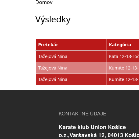
Domov
Výsledky
Pretekár
Kategória
Tažejová Nina
Kata 12-13-ro
Tažejová Nina
Kumite 12-13-
Tažejová Nina
Kumite 12-13-
KONTAKTNÉ ÚDAJE
Karate klub Union Košice
o.z.,Varšavská 12, 04013 Koši