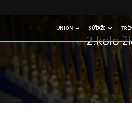
Skočiť na hlavný obsah
UNION
SÚŤAŽE
TRÉ
2.kolo ž