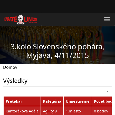
Skočiť na hlavný obsah
3.kolo Slovenského pohára,
Myjava, 4/11/2015
Domov
Výsledky
Pretekár
Kategória
Umiestnenie
Počet bodo
Kantoráková Adéla
Agility 9
1.miesto
0 bodov