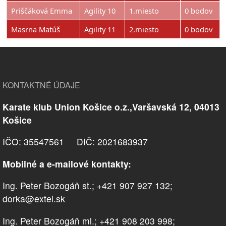
Priščáková Emma
Agility 10
1.miesto
0 bodov
Masrna Matúš
Agility 11
2.miesto
0 bodov
KONTAKTNÉ ÚDAJE
Karate klub Union Košice o.z.,Varšavská 12, 04013
Košice
IČO: 35547561 DIČ: 2021683937
Mobilné a e-mailové kontakty:
Ing. Peter Bozogáň st.; +421 907 927 132;
dorka@extel.sk
Ing. Peter Bozogáň ml.; +421 908 203 998;