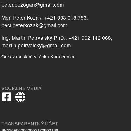
peter.bozogan@gmail.com
Mgr. Peter Kožák; +421 903 618 753;
peci.peterkozak@gmail.com
Ing. Martin Petrvalský PhD.; +421 902 142 068;
martin.petrvalsky@gmail.com
Odkaz na starú stránku Karateunion
SOCIÁLNE MÉDIÁ
,
TRANSPARENTNÝ ÚČET
SK3309000000005120802166