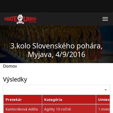
Skočiť na hlavný obsah
3.kolo Slovenského pohára,
Myjava, 4/9/2016
Domov
Výsledky
Pretekár
Kategória
Umiest
Kantoráková Adéla
Agility 10-ročné
1.miesto