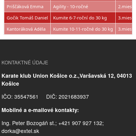
Priščáková Emma
Agility - 10-ročné
2.miesto
Gočik Tomáš Daniel
Kumite 6-7-roční do 30 kg
3.miesto
Kantoráková Adéla
Kumite 10-11-ročné do 30 kg
3.miesto
KONTAKTNÉ ÚDAJE
Karate klub Union Košice o.z.,Varšavská 12, 04013
Košice
IČO: 35547561 DIČ: 2021683937
Mobilné a e-mailové kontakty:
Ing. Peter Bozogáň st.; +421 907 927 132;
dorka@extel.sk