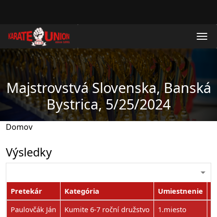
Skočiť na hlavný obsah
Majstrovstvá Slovenska, Banská
Bystrica, 5/25/2024
Domov
Výsledky
Pretekár
Kategória
Umiestnenie
P
Paulovčák Ján
Kumite 6-7 roční družstvo
1.miesto
0