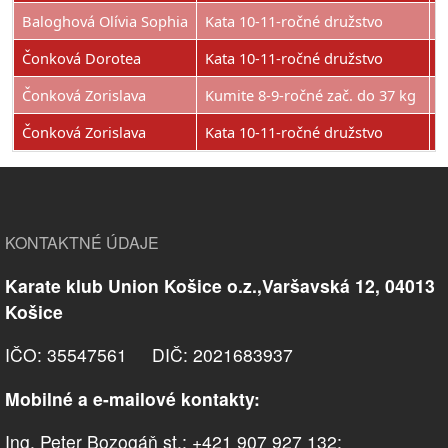
Baloghová Olívia Sophia
Kata 10-11-ročné družstvo
3
Čonková Dorotea
Kata 10-11-ročné družstvo
3
Čonková Zorislava
Kumite 8-9-ročné zač. do 37 kg
3
Čonková Zorislava
Kata 10-11-ročné družstvo
3
KONTAKTNÉ ÚDAJE
Karate klub Union Košice o.z.,Varšavská 12, 04013
Košice
IČO: 35547561 DIČ: 2021683937
Mobilné a e-mailové kontakty:
Ing. Peter Bozogáň st.; +421 907 927 132;