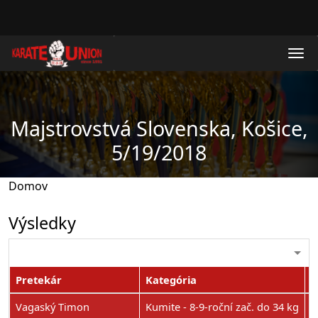
Skočiť na hlavný obsah
Majstrovstvá Slovenska, Košice,
5/19/2018
Domov
Výsledky
Pretekár
Kategória
U
Vagaský Timon
Kumite - 8-9-roční zač. do 34 kg
2