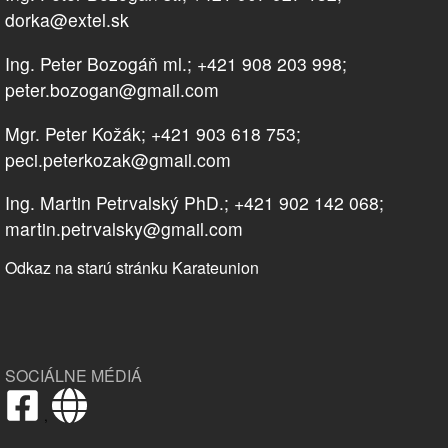
dorka@extel.sk
Ing. Peter Bozogáň ml.; +421 908 203 998;
peter.bozogan@gmail.com
Mgr. Peter Kožák; +421 903 618 753;
peci.peterkozak@gmail.com
Ing. Martin Petrvalský PhD.; +421 902 142 068;
martin.petrvalsky@gmail.com
Odkaz na starú stránku Karateunion
SOCIÁLNE MÉDIÁ
,