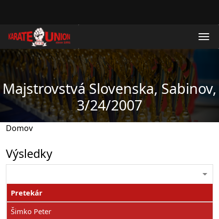
Skočiť na hlavný obsah
Majstrovstvá Slovenska, Sabinov,
3/24/2007
Domov
Výsledky
Pretekár
Šimko Peter