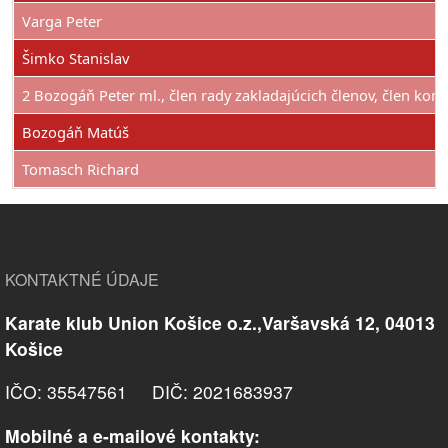
Varga Peter
Šimko Stanislav
2 Bozogáň Peter ml., člen rady zakladajúcich členov, člen kom
Bozogáň Matúš
Tomasch Richard
KONTAKTNÉ ÚDAJE
Karate klub Union Košice o.z.,Varšavská 12, 04013
Košice
IČO: 35547561 DIČ: 2021683937
Mobilné a e-mailové kontakty: