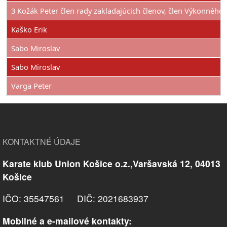
3 Kožák Peter člen rady zakladajúcich členov, člen Výkonnéh
Kaško Erik
Sabo Miroslav
Sabo Miroslav
Varga Peter
KONTAKTNÉ ÚDAJE
Karate klub Union Košice o.z.,Varšavská 12, 04013
Košice
IČO: 35547561 DIČ: 2021683937
Mobilné a e-mailové kontakty: