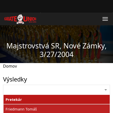
Skočiť na hlavný obsah
Majstrovstvá SR, Nové Zámky,
3/27/2004
Domov
Výsledky
Pretekár
Friedmann Tomáš